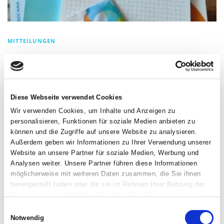
MITTEILUNGEN
„Jugendhilfe im Dialog“ –
Podiumsdiskussion vom 26.02.2026
Teilnahme an „Jugendhilfe im Dialog“ – Auftaktveranstaltung zum
Diese Webseite verwendet Cookies
250‑jährigen Jubiläum der Ev. Jugendhilfe Iserlohn‑Hagen26. Februar 2026,
Wir verwenden Cookies, um Inhalte und Anzeigen zu
Pastorenweg 6 Die Evangelische Jugendhilfe Iserlohn‑Hagen begeht im
personalisieren, Funktionen für soziale Medien anbieten zu
Jahr 2026 ihr 250‑jähriges Bestehen – …
können und die Zugriffe auf unsere Website zu analysieren.
Außerdem geben wir Informationen zu Ihrer Verwendung unserer
Website an unsere Partner für soziale Medien, Werbung und
Analysen weiter. Unsere Partner führen diese Informationen
Suchen
möglicherweise mit weiteren Daten zusammen, die Sie ihnen
nach:
bereitgestellt haben oder die sie im Rahmen Ihrer Nutzung der
Dienste gesammelt haben. Sie geben Einwilligung zu unseren
Cookies, wenn Sie unsere Webseite weiterhin nutzen.
NEUESTE BEITRÄGE
Einwilligungsauswahl
Notwendig