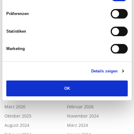
Realschule Letmathe
Präferenzen
Neue Leitung bei der Gesamtschule Iserlohn
OGS-Rechtsanspruch drängt, Fahrplan steht
Statistiken
Sitzung des Schulausschusses vom 10.03.2026
Marketing
Landes-Ranking bewertet soziale Faktoren an den
Grundschulen.
Details zeigen
ARCHIV
OK
Mai 2026
April 2026
März 2026
Februar 2026
Oktober 2025
November 2024
August 2024
März 2024